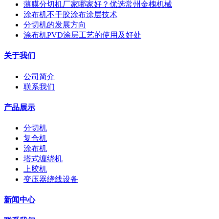
薄膜分切机厂家哪家好？优选常州金槐机械
涂布机不干胶涂布涂层技术
分切机的发展方向
涂布机PVD涂层工艺的使用及好处
关于我们
公司简介
联系我们
产品展示
分切机
复合机
涂布机
塔式缠绕机
上胶机
变压器绕线设备
新闻中心