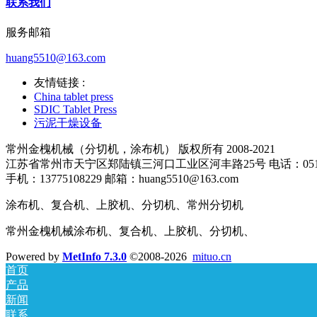
联系我们
服务邮箱
huang5510@163.com
友情链接 :
China tablet press
SDIC Tablet Press
污泥干燥设备
常州金槐机械（分切机，涂布机） 版权所有 2008-2021
江苏省常州市天宁区郑陆镇三河口工业区河丰路25号 电话：0518-8
手机：13775108229 邮箱：huang5510@163.com
涂布机、复合机、上胶机、分切机、常州分切机
常州金槐机械涂布机、复合机、上胶机、分切机、
Powered by
MetInfo 7.3.0
©2008-2026
mituo.cn
首页
产品
新闻
联系