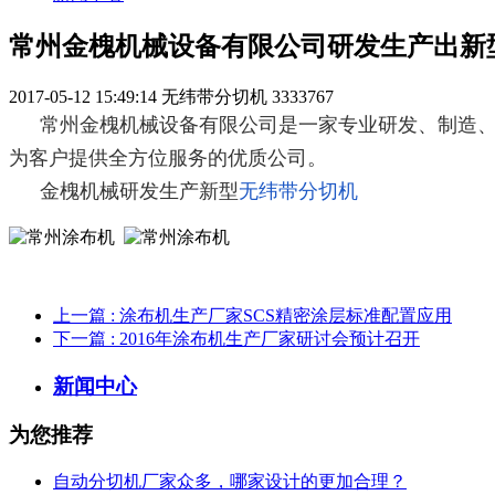
常州金槐机械设备有限公司研发生产出新
2017-05-12 15:49:14
无纬带分切机
3333767
常州金槐机械设备有限公司是一家专业研发、制造
为客户提供全方位服务的优质公司。
金槐机械研发生产新型
无纬带分切机
上一篇
: 涂布机生产厂家SCS精密涂层标准配置应用
下一篇
: 2016年涂布机生产厂家研讨会预计召开
新闻中心
为您推荐
自动分切机厂家众多，哪家设计的更加合理？